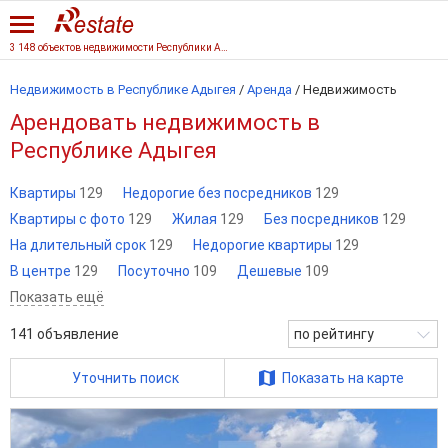
3 148 объектов недвижимости Республики Адыгеи
Недвижимость в Республике Адыгея
/
Аренда
/
Недвижимость
Арендовать недвижимость в
Республике Адыгея
Квартиры
129
Недорогие без посредников
129
Квартиры с фото
129
Жилая
129
Без посредников
129
На длительный срок
129
Недорогие квартиры
129
В центре
129
Посуточно
109
Дешевые
109
Показать ещё
141
объявление
по рейтингу
Уточнить поиск
Показать на карте