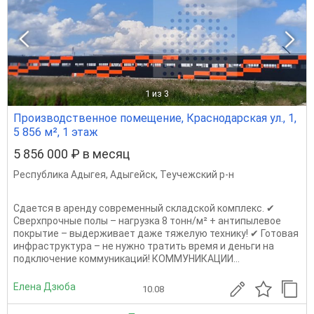
1
из 3
Производственное помещение, Краснодарская ул., 1,
5 856 м², 1 этаж
5 856 000 ₽ в месяц
Республика Адыгея
,
Адыгейск
,
Теучежский р-н
Сдается в аренду современный складской комплекс. ✔
Сверхпрочные полы – нагрузка 8 тонн/м² + антипылевое
покрытие – выдерживает даже тяжелую технику! ✔ Готовая
инфраструктура – не нужно тратить время и деньги на
подключение коммуникаций! КОММУНИКАЦИИ...
Елена Дзюба
10.08