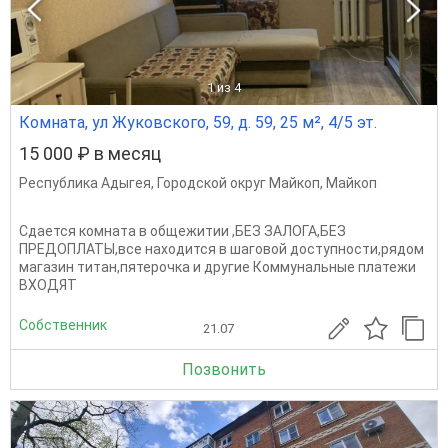
1
из 4
Комната, ул Жуковского, 59, д. 59, 25 м², 4/5 эт.
15 000 ₽ в месяц
Республика Адыгея
,
Городской округ Майкоп
,
Майкоп
Сдается комната в общежитии ,БЕЗ ЗАЛОГА,БЕЗ
ПРЕДОПЛАТЫ,все находится в шаговой доступности,рядом
магазин титан,пятерочка и другие Коммунальные платежи
ВХОДЯТ
Собственник
21.07
Позвонить