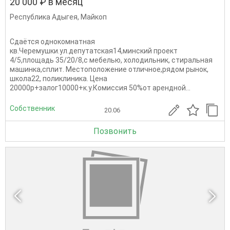
20 000 ₽ в месяц
Республика Адыгея
,
Майкоп
Сдаётся однокомнатная
кв.Черемушки.ул.депутатская14,минский проект
4/5,площадь 35/20/8,с мебелью, холодильник, стиральная
машинка,сплит. Местоположение отличное,рядом рынок,
школа22, поликлиника. Цена
20000р+залог10000+к.у.Комиссия 50%от арендной...
Собственник
20.06
Позвонить