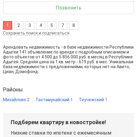
Позвонить
1
2
3
4
5
7
8
Сохранить поиск и подписаться
Арендовать недвижимость - в базе недвижимости Республики
Адыгеи 141 объявление по аренде с подробным описанием и
фото объектов от
4 500
до
5 856 000
руб. в месяц в Республике
Адыгея. Средняя цена за 1 кв. метр - 619 руб. в мес. Уникальная
база недвижимости с предложениями, которых нет на Авито,
Циан, Домофонд.
Районы
Михайлово
2
Тахтамукайский
1
Теучежский
1
Подберем квартиру в новостройке!
Низкие ставки по ипотеке с ежемесячным