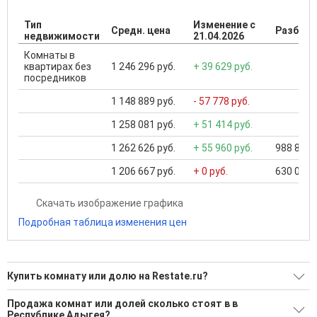
Тип
Изменение с
Средн. цена
Разброс
недвижимости
21.04.2026
Комнаты в
квартирах без
1 246 296 руб.
+ 39 629 руб.
посредников
1 148 889 руб.
- 57 778 руб.
1 258 081 руб.
+ 51 414 руб.
1 262 626 руб.
+ 55 960 руб.
988 888 .
1 206 667 руб.
+ 0 руб.
630 000 .
Скачать изображение графика
Подробная таблица изменения цен
Купить комнату или долю на Restate.ru?
Ищите, как Купить комнату или долю?
Продажа комнат или долей сколько стоят в в
Республике Адыгея?