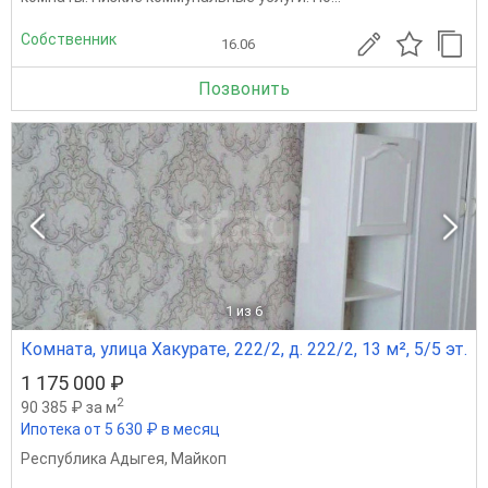
Собственник
16.06
Позвонить
1
из 6
Комната, улица Хакурате, 222/2, д. 222/2, 13 м², 5/5 эт.
1 175 000 ₽
2
90 385 ₽ за м
Ипотека от 5 630 ₽ в месяц
Республика Адыгея
,
Майкоп