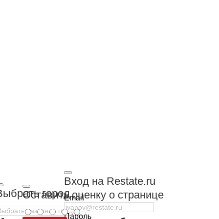
Вход на Restate.ru
Выбрать город
Оставить оценку о странице
Email
Пароль