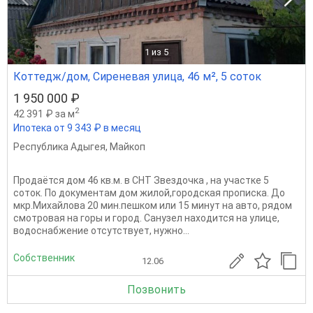
1
из 5
Коттедж/дом, Сиреневая улица, 46 м², 5 соток
1 950 000 ₽
2
42 391 ₽ за м
Ипотека от 9 343 ₽ в месяц
Республика Адыгея
,
Майкоп
Продаётся дом 46 кв.м. в СНТ Звездочка , на участке 5
соток. По документам дом жилой,городская прописка. До
мкр.Михайлова 20 мин.пешком или 15 минут на авто, рядом
смотровая на горы и город. Санузел находится на улице,
водоснабжение отсутствует, нужно...
Собственник
12.06
Позвонить