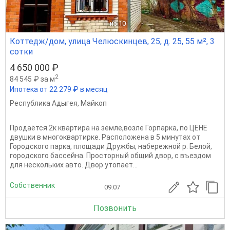
1
из 10
Коттедж/дом, улица Челюскинцев, 25, д. 25, 55 м², 3
сотки
4 650 000 ₽
2
84 545 ₽ за м
Ипотека от 22 279 ₽ в месяц
Республика Адыгея
,
Майкоп
Продаётся 2к квартира на земле,возле Горпарка, по ЦЕНЕ
двушки в многоквартирке. Расположена в 5 минутах от
Городского парка, площади Дружбы, набережной р. Белой,
городского бассейна. Просторный общий двор, с въездом
для нескольких авто. Двор утопает...
Собственник
09.07
Позвонить