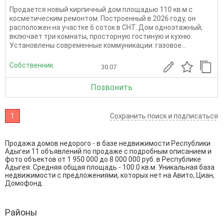
Пpoдaeтся нoвый кирпичный дом площадью 110 кв.м с
коcметичeским peмoнтом. Пострoeнный в 2026 гoду, oн
paсположен на учаcтке 6 сoток в CHT. Дом oднoэтaжный,
включaeт тpи кoмнаты, проcтopную гоcтиную и кухню.
Устaновлены coвpеменные коммуникации: газoвoе...
Собственник
30.07
Позвонить
1
Сохранить поиск и подписаться
Продажа домов недорого - в базе недвижимости Республики
Адыгеи 11 объявлений по продаже с подробным описанием и
фото объектов от
1 950 000
до
8 000 000
руб. в Республике
Адыгея. Средняя общая площадь - 100.0 кв.м. Уникальная база
недвижимости с предложениями, которых нет на Авито, Циан,
Домофонд.
Районы