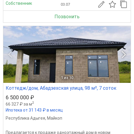
Собственник
03.07
Позвонить
1
из 10
Коттедж/дом, Абадзехская улица, 98 м², 7 соток
6 500 000 ₽
2
66 327 ₽ за м
Ипотека от 31 143 ₽ в месяц
Республика Адыгея
,
Майкоп
Предлагается к продаже одноэтажный дом в новом