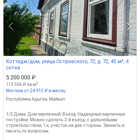
1
из 10
Коттедж/дом, улица Островского, 72, д. 72, 45 м², 4
сотки
5 200 000 ₽
2
115 556 ₽ за м
Ипотека от 24 915 ₽ в месяц
Республика Адыгея
,
Майкоп
1/2 Дома. Дом кирпичный. Въезд. Надворные кирпичные
постройки. Можно сделать 2-й въезд, с дальнейшим
строительством, т.к. участок на две стороны. Звонить и
писать по вопросам.