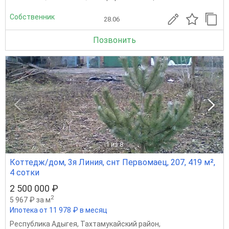
Собственник
28.06
Позвонить
1
из 8
Коттедж/дом, 3я Линия, снт Первомаец, 207, 419 м²,
4 сотки
2 500 000 ₽
2
5 967 ₽ за м
Ипотека от 11 978 ₽ в месяц
Республика Адыгея
,
Тахтамукайский район
,