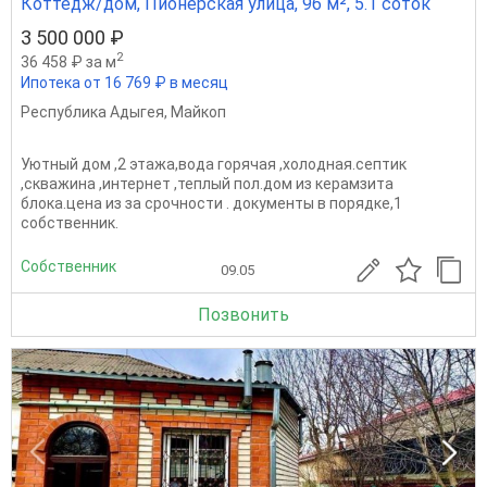
Коттедж/дом, Пионерская улица, 96 м², 5.1 соток
3 500 000 ₽
2
36 458 ₽ за м
Ипотека от 16 769 ₽ в месяц
Республика Адыгея
,
Майкоп
Уютный дом ,2 этажа,вода горячая ,холодная.септик
,скважина ,интернет ,теплый пол.дом из керамзита
блока.цена из за срочности . документы в порядке,1
собственник.
Собственник
09.05
Позвонить