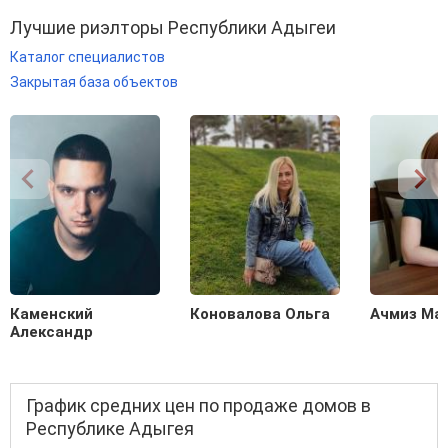
Лучшие риэлторы Республики Адыгеи
Каталог специалистов
Закрытая база объектов
Каменский
Коновалова Ольга
Ачмиз Ма
Александр
График средних цен по продаже домов в
Республике Адыгея