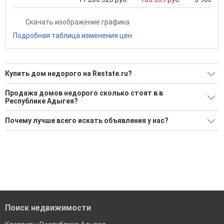
Скачать изображение графика
Подробная таблица изменения цен
Купить дом недорого на Restate.ru?
Ищите, как Купить дом недорого?
Продажа домов недорого сколько стоят в в
Республике Адыгея?
11 актуальных и проверенных объявлений
Средняя площадь: 100.0 кв.м.
Воспользуйтесь нашим поиском по новостройкам, для
Почему лучше всего искать объявления у нас?
подбора подходящего вам варианта
Все объявления проверены и проходят строгую
'Сохраните результаты поиска и возвращайтесь к нему,
модерацию
когда это будет нужно'
Удобный поиск, есть подписка на новые объявления
Помогаем с подбором выгодных ипотечных программ в
банках в Республике Адыгея
Поиск недвижимости