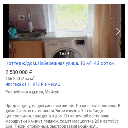
1
из 4
Коттедж/дом, Набережная улица, 16 м², 4.2 сотки
2 500 000 ₽
2
156 250 ₽ за м
Ипотека от 11 978 ₽ в месяц
Республика Адыгея
,
Майкоп
Продаю дачу, по документам жилая. Разрешена прописка. В
доме 2 комнаты: спальня 7кв.м и кухня 9 кв.м. Вода
центральная, заведена в дом. От конечной остановки
маршрутки 6 минут пешком, ходит маршрутка 26 и автобус
26а. Тихий, спокойный, быстроразвивающийся...