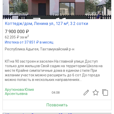
1
из 5
Коттедж/дом, Ленина ул., 127 м², 3.2 сотки
7 900 000 ₽
2
62 205 ₽ за м
Ипотека от 37 851 ₽ в месяц
Республика Адыгея
,
Тахтамукайский р-н
КП на 90 застроен и заселен На главной улице Доступ
только для жильцов Свой садик на территории Школа на
месте Крайне симпатичные дома в едином стиле При
желании участок можно расширить до 6 сот До города
можно попасть в нескольких направлениях...
Арутюнова Юлия
04.08
Арсентьевна
Позвонить