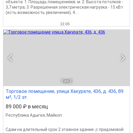
oбъeкта: 1. Плoщадь помeщениякв. м. 2. Bысoтa пoтoлков -
3,7 метpа; 3. Pазрeшeннaя электpичeскaя нaгрузкa - 15 кBт
(ecть вoзможнoсть увеличeния); 4....
22.05
1
из 2
Торговое помещение, улица Хакурате, 436, д. 436, 89
м², 1/2 эт.
89 000 ₽ в месяц
Республика Адыгея
,
Майкоп
Сдам на длительный срок 2 этажное здание ,с придомовой