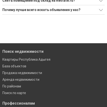
Снять помещение под склад на Restate.ru?
Ищите, как Снять помещение под склад?
Почему лучше всего искать объявления у нас?
2 актуальных и проверенных объявления
Все объявления проверены и проходят строгую
модерацию
Воспользуйтесь нашим поиском по новостройкам, для
подбора подходящего вам варианта
Удобный поиск, есть подписка на новые объявления
'Сохраните результаты поиска и возвращайтесь к нему,
Помогаем с подбором выгодных ипотечных программ в
когда это будет нужно'
банках в Республике Адыгея
Поиск недвижимости
Квартиры Республика Адыгея
База объектов
Продажа недвижимости
Аренда недвижимости
По районам
Поиск по карте
Профессионалам