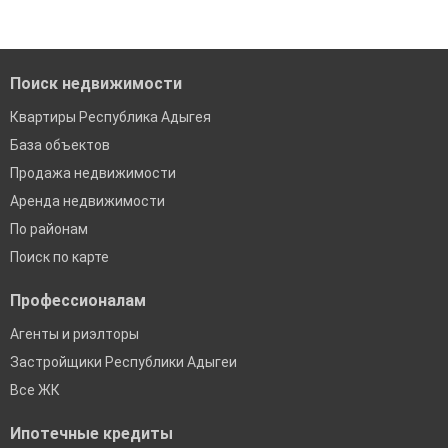
'Сохраните результаты поиска и возвращайтесь к нему,
Помогаем с подбором выгодных ипотечных программ в
когда это будет нужно'
банках в Республике Адыгея
Поиск недвижимости
Квартиры Республика Адыгея
База объектов
Продажа недвижимости
Аренда недвижимости
По районам
Поиск по карте
Профессионалам
Агенты и риэлторы
Застройщики Республики Адыгеи
Все ЖК
Ипотечные кредиты