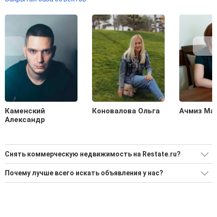
Каменский
Коновалова Ольга
Ачмиз Ма
Александр
Снять коммерческую недвижимость на Restate.ru?
Ищите, как Снять коммерческую недвижимость?
Почему лучше всего искать объявления у нас?
4 актуальных и проверенных объявления
Все объявления проверены и проходят строгую
модерацию
Воспользуйтесь нашим поиском по новостройкам, для
подбора подходящего вам варианта
Удобный поиск, есть подписка на новые объявления