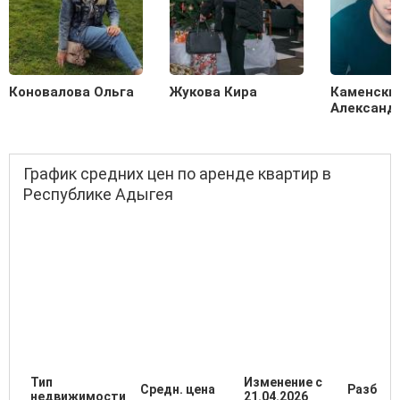
Коновалова Ольга
Жукова Кира
Каменски
Александ
График средних цен по аренде квартир в
Республике Адыгея
Тип
Изменение с
Средн. цена
Разброс
недвижимости
21.04.2026