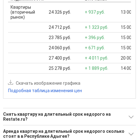
Квартиры
(вторичный
24 326 руб.
+ 937 руб.
13 000 ..
рынок)
24 712 руб.
+ 1 323 руб.
15 000 ..
23 785 руб.
+ 396 руб.
15 000 ..
24 060 руб.
+ 671 руб.
15 000 ..
27 400 руб.
+ 4 011 руб.
20 000 ..
25 278 руб.
+ 1 889 руб.
14 000 ..
Скачать изображение графика
Подробная таблица изменения цен
Снять квартиру на длительный срок недорого на
Restate.ru?
Ищите, как Снять квартиру на длительный срок недорого?
Аренда квартир на длительный срок недорого сколько
стоят в в Республике Адыгея?
28 актуальных и проверенных объявлений