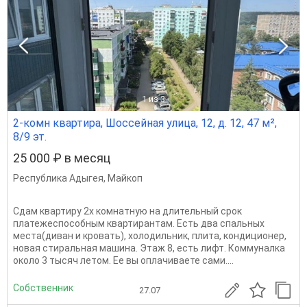
1
из 3
2-комн квартира, Шоссейная улица, 12, д. 12, 47 м²,
8/9 эт.
25 000 ₽ в месяц
Республика Адыгея
,
Майкоп
Сдам квартиру 2х комнатную на длительный срок
платежеспособным квартирантам. Есть два спальных
места(диван и кровать), холодильник, плита, кондиционер,
новая стиральная машина. Этаж 8, есть лифт. Коммуналка
около 3 тысяч летом. Ее вы оплачиваете сами....
Собственник
27.07