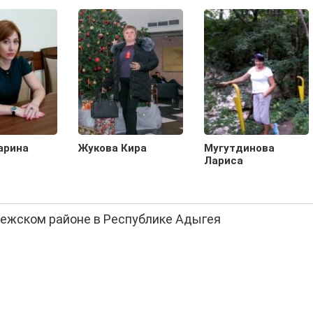
арина
Жукова Кира
Мугутдинова
Лариса
чежском районе в Республике Адыгея