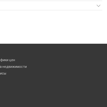
афики цен
ка недвижимости
висы