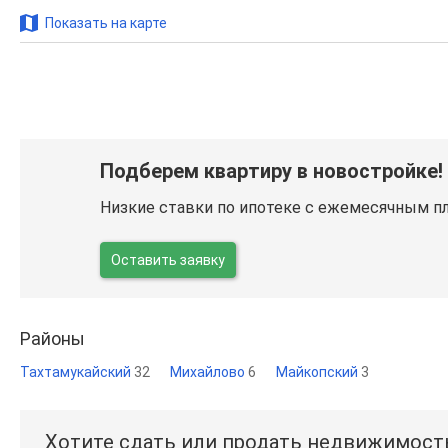
Показать на карте
Подберем квартиру в новостройке!
Низкие ставки по ипотеке с ежемесячным п
Оставить заявку
Районы
Тахтамукайский
32
Михайлово
6
Майкопский
3
Хотите сдать или продать недвижимост