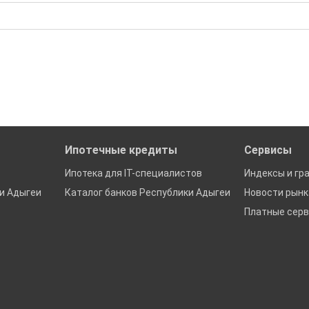
бора подходящего вам варианта
0 000 Р; Средняя: 107 500 000 Р
да это будет нужно'
ю
ках в Республике Адыгея
Ипотечные кредиты
Сервисы
Ипотека для IT-специалистов
Индексы и гр
и Адыгеи
Каталог банков Республики Адыгеи
Новости рын
Платные сер