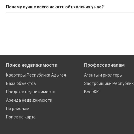
Воспользуйтесь нашим поиском по новостройкам, для под
Минимальная цена: 45 000 000 Р. Максимальная цена: 170 00
Почему лучше всего искать объявления у нас?
'Сохраните результаты поиска и возвращайтесь к нему, ког
Средняя цена за м2: 3 100 Р
Все объявления проверены и проходят строгую модераци
Удобный поиск, есть подписка на новые объявления
Помогаем с подбором выгодных ипотечных программ в бан
Поиск недвижимости
Профессионалам
Квартиры Республика Адыгея
Агенты и риэлторы
База объектов
Застройщики Республик
Продажа недвижимости
Все ЖК
Аренда недвижимости
По районам
Поиск по карте