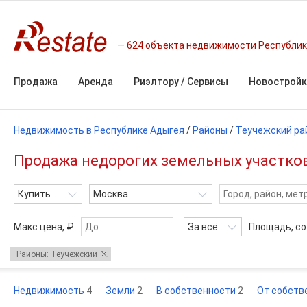
624 объекта недвижимости Республик
Продажа
Аренда
Риэлтору / Сервисы
Новостройк
Недвижимость в Республике Адыгея
/
Районы
/
Теучежский ра
Продажа недорогих земельных участков
Купить
Москва
Макс цена, ₽
За всё
Площадь,
со
Районы: Теучежский
Недвижимость
4
Земли
2
В собственности
2
От собств