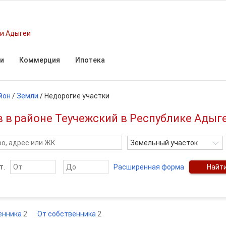
и Адыгеи
и
Коммерция
Ипотека
йон
/
Земли
/
Недорогие участки
 в районе Теучежский в Республике Адыг
Земельный участок
т.
Расширенная форма
Найт
енника
2
От собственника
2