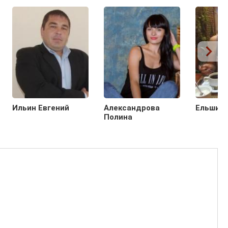
Ильин Евгений
Александрова
Ельшина
Полина