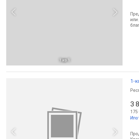
Пре
или
бла
1
из 1
1-к
Рес
3 
175 
Ипо
Про