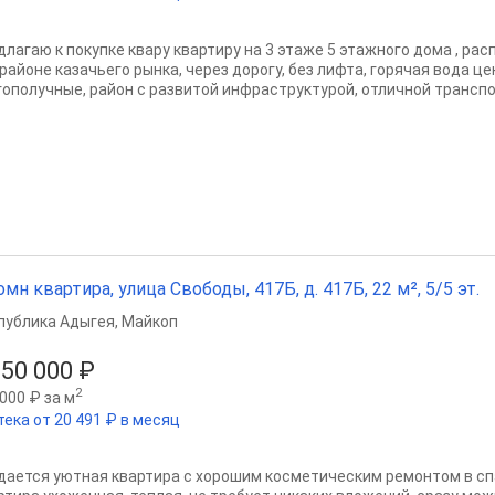
длагаю к покупке квару квартиру на 3 этаже 5 этажного дома , р
 районе казачьего рынка, через дорогу, без лифта, горячая вода 
гополучные, район с развитой инфраструктурой, отличной транспор
омн квартира, улица Свободы, 417Б, д. 417Б, 22 м², 5/5 эт.
публика Адыгея
,
Майкоп
850 000 ₽
2
000 ₽ за м
тека от 20 491 ₽ в месяц
дается уютная квартира с хорошим косметическим ремонтом в сп