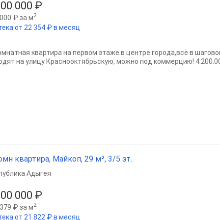
200 000 ₽
2
000 ₽ за м
тека от 22 354 ₽ в месяц
комнатная квартира на первом этаже в центре города,всё в шагово
одят на улицу Краснооктябрьскую, можно под коммерцию! 4.200.
омн квартира, Майкоп, 29 м², 3/5 эт.
публика Адыгея
100 000 ₽
2
379 ₽ за м
тека от 21 822 ₽ в месяц