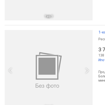
1
из 1
1-к
Рес
3 
138 
Ипо
Про
Бол
мин