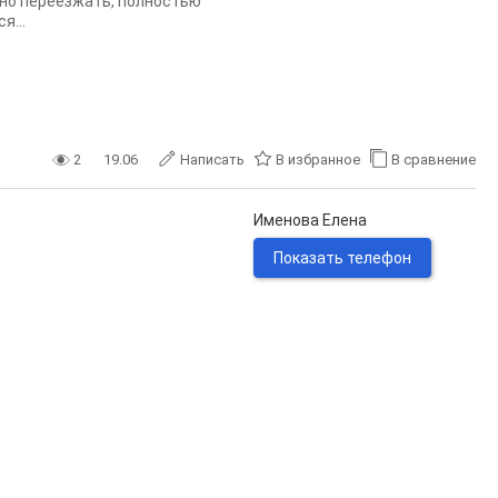
жно переезжать, полностью
я...
2
19.06
Написать
В избранное
В сравнение
Именова Елена
Показать телефон