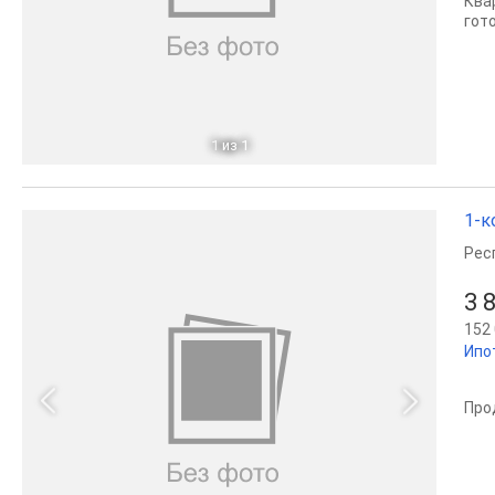
Ква
гот
1
из 1
1-к
Рес
3 
152 
Ипо
Про