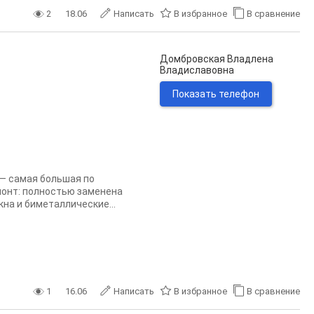
2
18.06
Написать
В избранное
В сравнение
Домбровская Владлена
Владиславовна
Показать телефон
 — самая большая по
монт: полностью заменена
на и биметаллические...
1
16.06
Написать
В избранное
В сравнение