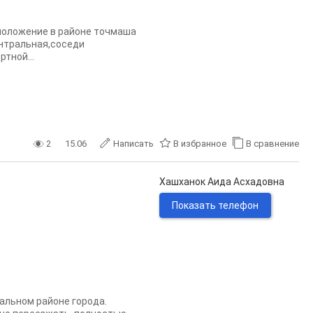
асположение в районе точмаша
центральная,соседи
тной...
2
15.06
Написать
В избранное
В сравнение
Хашханок Аида Асхадовна
Показать телефон
альном районе города.