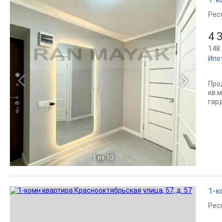
Рес
4 
148 
Ипо
Про
кв.
гард
1
из 10
1-к
Рес