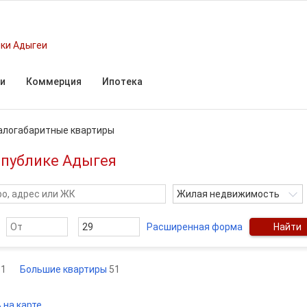
ки Адыгеи
и
Коммерция
Ипотека
логабаритные квартиры
спублике Адыгея
Жилая недвижимость
Расширенная форма
Найти
81
Большие квартиры
51
 на карте