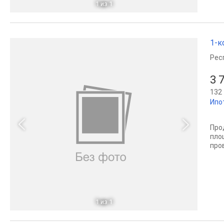
1
из 1
1-к
Рес
3 
132 
Ипо
Про
пло
про
1
из 1