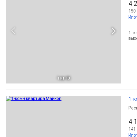
4 
150 
Ипо
1- 
вых
1
из 10
1-к
Рес
4 
141 
Ипо