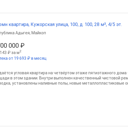
омн квартира, Кужорская улица, 100, д. 100, 28 м², 4/5 эт.
публика Адыгея
,
Майкоп
700 000 ₽
2
143 ₽ за м
тека от 19 693 ₽ в месяц
даётся угловая квартира на четвёртом этаже пятиэтажного дома
щади в этом здании. Внутри выполнен качественный чистовой ре
водка, установлены наливные полы, новые металлопластиковые ок