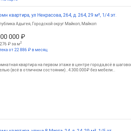
омн квартира, ул Некрасова, 264, д. 264, 29 м², 1/4 эт.
публика Адыгея
,
Городской округ Майкоп
,
Майкоп
300 000 ₽
2
276 ₽ за м
тека от 22 886 ₽ в месяц
комнатная квартира на первом этаже в центре города,всё в шаговой
лью (всё в отличном состоянии)...4.300.000₽ без мебели...
омн квартира, улица 8 Марта, 24, д. 24, 29 м², 1/5 эт.