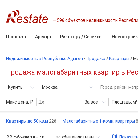
596 объектов недвижимости Республи
Продажа
Аренда
Риэлтору / Сервисы
Новостройк
Недвижимость в Республике Адыгея
/
Продажа
/
Квартиры
/
Ма
Продажа малогабаритных квартир в Ре
Купить
Москва
Макс цена, ₽
За всё
Площадь,
м²
Квартиры до 50 кв.м
228
Малогабаритные 1-комн. квартиры
22
объявления
по убыванию цены
Показать