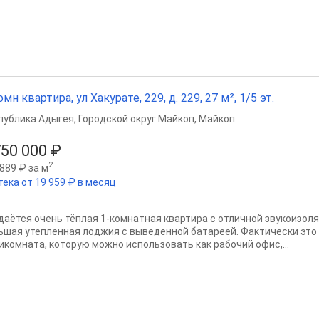
омн квартира, ул Хакурате, 229, д. 229, 27 м², 1/5 эт.
публика Адыгея
,
Городской округ Майкоп
,
Майкоп
750 000 ₽
2
889 ₽ за м
тека от 19 959 ₽ в месяц
даётся очень тёплая 1-комнатная квартира с отличной звукоизоля
ьшая утепленная лоджия с выведенной батареей. Фактически это
икомната, которую можно использовать как рабочий офис,...