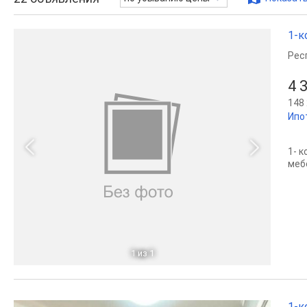
1-к
Рес
4 
148 
Ипо
1- 
мебе
1
из 1
1-к