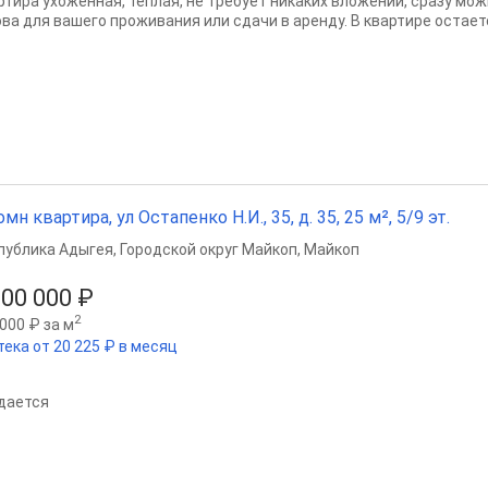
ртира ухоженная, теплая, не требует никаких вложений, сразу мо
ова для вашего проживания или сдачи в аренду. В квартире остаетс
омн квартира, ул Остапенко Н.И., 35, д. 35, 25 м², 5/9 эт.
публика Адыгея
,
Городской округ Майкоп
,
Майкоп
800 000 ₽
2
000 ₽ за м
тека от 20 225 ₽ в месяц
дается