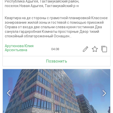
Республика Адыгея
,
Тахтамукайский район
,
поселок Новая Адыгея
,
Тахтамукайский р-н
Квартира на де стороны с грамотной планировкой Классное
зонирование жилой зоны и гостевой с помощью прихожей
Справа от входа две спальни слева кухня гостинная Два
санузла гардеробная Комнаты просторные Двор тихий
спокойный облагороженный Оснащен...
Арутюнова Юлия
04.08
Арсентьевна
Позвонить
1
из 3