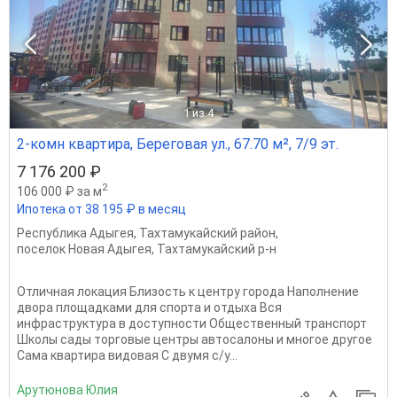
1
из 4
2-комн квартира, Береговая ул., 67.70 м², 7/9 эт.
7 176 200 ₽
2
106 000 ₽ за м
Ипотека от 38 195 ₽ в месяц
Республика Адыгея
,
Тахтамукайский район
,
поселок Новая Адыгея
,
Тахтамукайский р-н
Отличная локация Близость к центру города Наполнение
двора площадками для спорта и отдыха Вся
инфраструктура в доступности Общественный транспорт
Школы сады торговые центры автосалоны и многое другое
Сама квартира видовая С двумя с/у...
Арутюнова Юлия