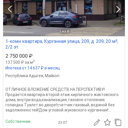
1
из 8
1-комн квартира, Курганная улица, 209, д. 209, 20 м²,
2/2 эт.
2 750 000 ₽
2
137 500 ₽ за м
Ипотека от 14 637 ₽ в месяц
Республика Адыгея
,
Майкоп
ОТЛИЧНОЕ ВЛОЖЕНИЕ СРЕДСТВ НА ПЕРСПЕКТИВУ!
Продается квартира второй этаж кирпичного жактовского
дома, внутри вода,канализация, газовое отопление
голандка Туалет во дворе!счетчик газовый, водяной без
задолженностей!Дом угловой жуковского-курганная!...
Собственник
23.07