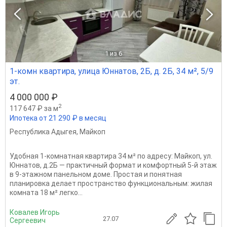
1
из 6
1-комн квартира, улица Юннатов, 2Б, д. 2Б, 34 м², 5/9
эт.
4 000 000 ₽
2
117 647 ₽ за м
Ипотека от 21 290 ₽ в месяц
Республика Адыгея
,
Майкоп
Удобная 1-комнатная квартира 34 м² по адресу: Майкоп, ул.
Юннатов, д.2Б — практичный формат и комфортный 5-й этаж
в 9-этажном панельном доме. Простая и понятная
планировка делает пространство функциональным: жилая
комната 18 м² легко...
Ковалев Игорь
27.07
Сергеевич