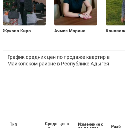
Жукова Кира
Ачмиз Марина
Коновало
График средних цен по продаже квартир в
Майкопском районе в Республике Адыгея
Средн. цена
Тип
Изменение с
Разброс
2