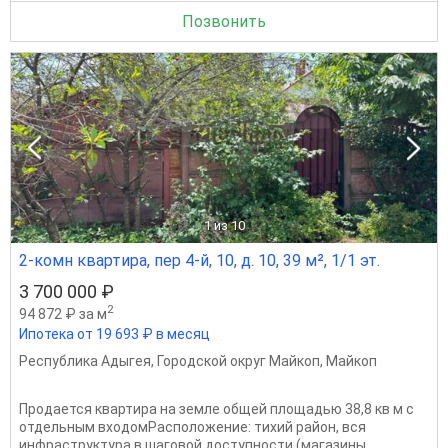
Позвонить
1
из 10
2-комн квартира, пер 4-й, 10, д. 10, 39 м², 1/1 эт.
3 700 000 ₽
2
94 872 ₽ за м
Ипотека от 19 693 ₽ в месяц
Республика Адыгея
,
Городской округ Майкоп
,
Майкоп
Продается квартира на земле общей площадью 38,8 кв м с
отдельным входомРасположение: тихий район, вся
инфраструктура в шаговой доступности (магазины,