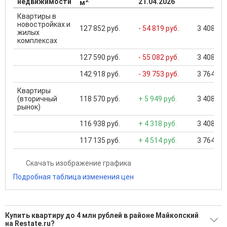
недвижимости
21.04.2026
м
Квартиры в
новостройках и
127 852 руб.
- 54 819 руб.
3 408 950
жилых
комплексах
127 590 руб.
- 55 082 руб.
3 408 950
142 918 руб.
- 39 753 руб.
3 764 880
Квартиры
(вторичный
118 570 руб.
+ 5 949 руб.
3 408 950
рынок)
116 938 руб.
+ 4 318 руб.
3 408 950
117 135 руб.
+ 4 514 руб.
3 764 880
Скачать изображение графика
Подробная таблица изменения цен
Купить квартиру до 4 млн рублей в районе Майкопский
на Restate.ru?