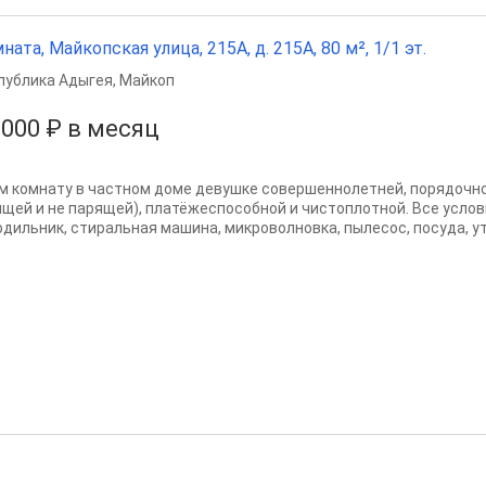
ната, Майкопская улица, 215А, д. 215А, 80 м², 1/1 эт.
публика Адыгея
,
Майкоп
 000 ₽ в месяц
м комнату в частном доме девушке совершеннолетней, порядочно
ящей и не парящей), платёжеспособной и чистоплотной. Все услов
одильник, стиральная машина, микроволновка, пылесос, посуда, утю