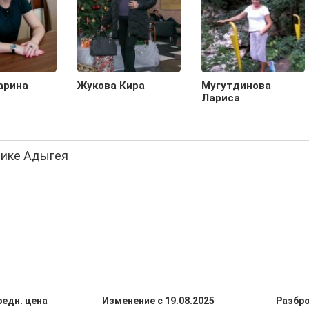
арина
Жукова Кира
Мугутдинова
Лариса
лике Адыгея
редн. цена
Изменение с 19.08.2025
Разбро