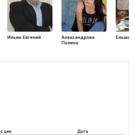
Ильин Евгений
Александрова
Ельшина
Полина
с цен
Дата