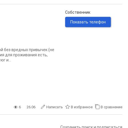
Собственник
Показать телефон
й без вредных привычек (не
ия для проживания есть,
г и...
6
26.06
Написать
В избранное
В сравнение
Сохранить поиск и подписаться