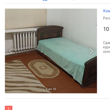
Ком
Рес
10
Сда
кур
хол
1
из 10
1