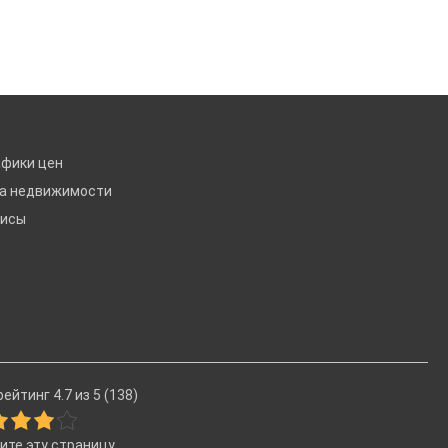
афики цен
ка недвижимости
висы
ейтинг 4.7 из 5 (138)
ите эту страницу