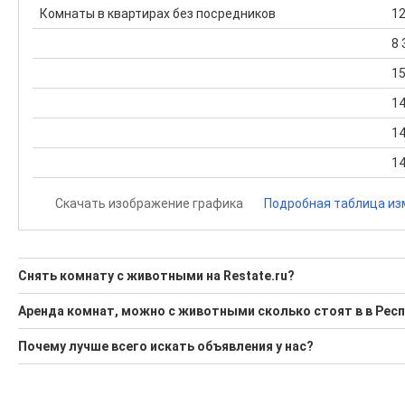
Комнаты в квартирах без посредников
12
8 
15
14
14
14
Скачать изображение графика
Подробная таблица из
Снять комнату с животными на Restate.ru?
Ищите, как Снять комнату с животными?
Аренда комнат, можно с животными сколько стоят в в Рес
1 актуальное и проверенное объявление
Минимальная цена: 10 000 Р. Максимальная цена: 10 000 Р; 
Почему лучше всего искать объявления у нас?
Воспользуйтесь нашим поиском по новостройкам, для под
Средняя площадь: 60.8 кв.м.
Все объявления проверены и проходят строгую модераци
'Сохраните результаты поиска и возвращайтесь к нему, ког
Удобный поиск, есть подписка на новые объявления