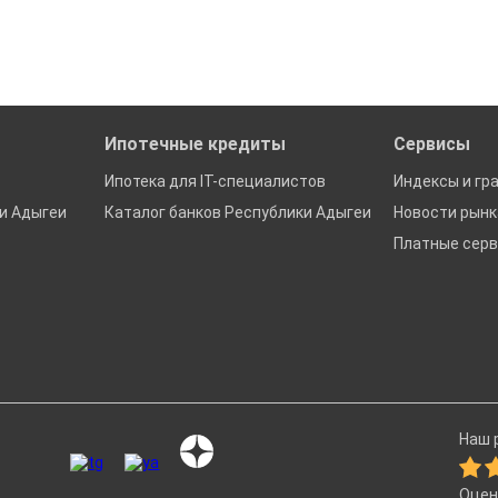
ках в Республике Адыгея
Ипотечные кредиты
Сервисы
Ипотека для IT-специалистов
Индексы и гр
и Адыгеи
Каталог банков Республики Адыгеи
Новости рын
Платные сер
Наш р
Оцен