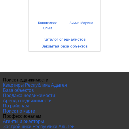
Коновалова
Ачмиз Марина
Ольга
Каталог специалистов
Закрытая база объектов
Поиск недвижимости
Квартиры Республика Адыгея
База объектов
Продажа недвижимости
Аренда недвижимости
По районам
Поиск по карте
Профессионалам
Агенты и риэлторы
Застройщики Республики Адыгеи