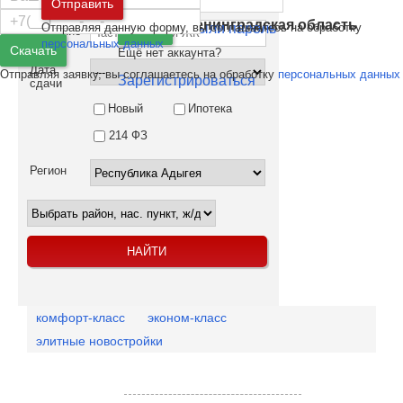
Отправить
Санкт-Петербург
и
Ленинградская область
Отправляя данную форму, вы соглашаетесь на обработку
Забыли пароль
Войти
Название
персональных данных
Скачать
Ещё нет аккаунта?
Дата
Отправляя заявку, вы соглашаетесь на обработку
персональных данных
Зарегистрироваться
сдачи
Новый
Ипотека
214 ФЗ
Регион
комфорт-класс
эконом-класс
элитные новостройки
Посмотреть объекты на карте