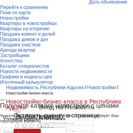
Дать объявление
Перейти к сравнению
Поик по карте
Новостройки
Квартиры в новостройках
Квартиры на вторичке
Продажа комнат и долей
Продажа домов и дач
Продажа участков
Аренда квартир
Застройщики
Агентства
Каталог специалистов
Новости недвижимости
Графики и индексы цен
Ипотечный калькулятор
Недвижимость Республики Адыгеи
/
Новостройки
/
Новостройки бизнес-класса
Новостройки бизнес-класса в Республике
Получите каталог новостроек с ценами
Вход на Restate.ru
Адыгея
Оставить оценку о странице
Выбрать город
Укажите Ваш номер телефона и Restate бесплатно подберёт Вам
Email
Уточнить результаты поиска
подходящие варианты
Пароль
Москва
и
Московская область