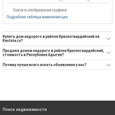
Скачать изображение графика
Подробная таблица изменения цен
Купить дом недорого в районе Красногвардейский на
Restate.ru?
Поможем Купить дом недорого в районе
Продажа домов недорого в районе Красногвардейский,
Красногвардейский?
стоимость в Республике Адыгея?
Воспользуйтесь нашим поиском по новостройкам, для
Минимальная цена: 5 231 730 Р. Максимальная цена: 5 231
Почему лучше всего искать объявления у нас?
подбора подходящего вам варианта
730 Р; Средняя: 5 231 733 Р
'Сохраните результаты поиска и возвращайтесь к нему,
Все объявления проверены и проходят строгую
Средняя цена за м2: 16 609 Р
когда это будет нужно'
модерацию
Удобный поиск, есть подписка на новые объявления
Помогаем с подбором выгодных ипотечных программ в
банках в Республике Адыгея
Поиск недвижимости