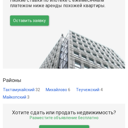
Низкие ставки по ипотеке с ежемесячным
платежом ниже аренды похожей квартиры.
Оставить заявку
Районы
Тахтамукайский
32
Михайлово
6
Теучежский
4
Майкопский
3
Хотите сдать или продать недвижимость?
Разместите объявление бесплатно