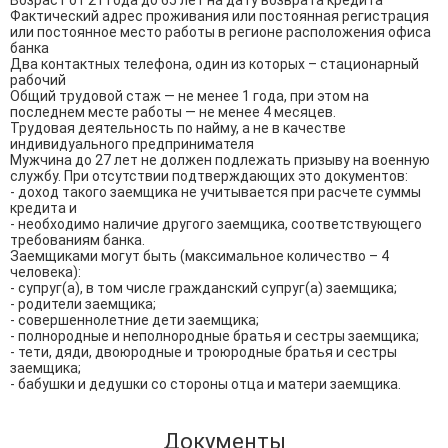
Возраст от 21 года до 65 лет на дату возврата кредита

Фактический адрес проживания или постоянная регистрация 
или постоянное место работы в регионе расположения офиса 
банка

Два контактных телефона, один из которых – стационарный 
рабочий

Общий трудовой стаж — не менее 1 года, при этом на 
последнем месте работы — не менее 4 месяцев.

Трудовая деятельность по найму, а не в качестве 
индивидуального предпринимателя

Мужчина до 27 лет не должен подлежать призыву на военную 
службу. При отсутствии подтверждающих это документов:

- доход такого заемщика не учитывается при расчете суммы 
кредита и

- необходимо наличие другого заемщика, соответствующего 
требованиям банка.

Заемщиками могут быть (максимальное количество – 4 
человека):

- супруг(а), в том числе гражданский супруг(а) заемщика;

- родители заемщика;

- совершеннолетние дети заемщика;

- полнородные и неполнородные братья и сестры заемщика;

- тети, дяди, двоюродные и троюродные братья и сестры 
заемщика;

- бабушки и дедушки со стороны отца и матери заемщика.
Документы