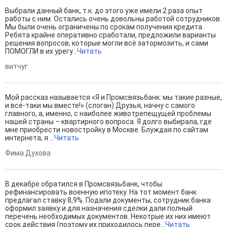
Выбрали данный банк, т.к. до этого уже имели 2 раза опыт
работы с ним. Остались очень довольны работой сотрудников.
Мы были очень ограничены по срокам получения кредита.
Ребята крайне оперативно сработали, предложили варианты
решения вопросов, которые могли всё затормозить, и сами
ПОМОГЛИ в их урегу...
Читать
витчуг
Мой рассказ называется «Я и Промсвязьбанк: мы такие разные,
и всё-таки мы вместе!» (слоган) Друзья, начну с самого
главного, а, именно, с наиболее животрепещущей проблемы
нашей страны – квартирного вопроса. Я долго выбирала, где
мне приобрести новостройку в Москве. Блуждая по сайтам
интернета, я ...
Читать
Фима Духова
В декабре обратился в Промсвязьбанк, чтобы
рефинансировать военную ипотеку. На тот момент банк
предлагал ставку 8,9%. Подали документы, сотрудник банка
оформил заявку и для назначения сделки дали полный
перечень необходимых документов. Некотрые их них имеют
срок действия (поэтому их приходилось пере...
Читать