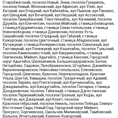
Старобжегокай, поселок Новый, Энем, поселок Гузерипль,
поселок Новый, Яблоновский, аул Афипсип, аул Уляп, аул
Хатукай, аул Егерухай, аул Кабехабль, аул Пшизов, аул Панахес,
аул Шенджий, аул Вочепший, аул Нешукай, аул Ассоколай,
поселок Прикубанский, Тлюстенхабль, аул Хачемзий, поселок
Дружба, аул Блечепсин, поселок Майский, станица Безводная,
станица Курджипская, станица Севастопольская, станица
Новосвободная, станица Даховская, поселок Усть-
Сахрайский, поселок Отрадный, аул Габукай, станица
Кужорская, поселок Цветочный, станица Абадзехская, аул
Хатажукай, станица Келермесская, поселок Совхозный, аул
Тахтамукай, аул Понежукай, аул Кошехабль, поселок Тульский,
поселок Каменномостский, аул Хакуринохабль, станица
Гиагинская, Майкоп, Адыгейск, станица Ханская, Городской
округ Адыгейск, Шелковников, Большесидоровское, Белое,
Натырбово, Садовое, Преображенское, Штурбино, Джамбичи,
Верхненазаровское, Новосевастопольское, Еленовское,
Городской, Шевченко, Красное, Новопрохладное, Красная
Улька, Шунтук, Хамышки, поселок Трехречный, аул Адамий,
поселок Зарево, аул Пчегатлукай, аул Кунчукохабль, аул
Джиджихабль, аул Бжедугхабль, поселок Гончарка, станица
Дондуковская, поселок Табачный, станица Дагестанская,
поселок Первомайский, поселок Грозный, аул Ходзь, аул
Псейтук, аул Джерокай, аул Козет, поселок
Краснооктябрьский, поселок Никель, поселок Победа, Северо-
Восточные Сады, Новый Сад, Городской округ Майкоп,
Прогресс, Сергиевское, Смольчев-Малиновский, Тамбовский,
Вольное, Игнатьевский, Казенно-Кужорский,