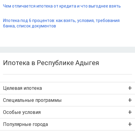
Чем отличается ипотека от кредита и что выгоднее взять
Ипотека под 6 процентов: как взять, условия, требования
банка, список документов
Ипотека в Республике Адыгея
Целевая ипотека
Ипотека на новостройку
Специальные программы
Ипотека на вторичку
Семейная ипотека
Особые условия
Ипотека на строительство дома
Военная ипотека
Льготная ипотека с господдержкой
Популярные города
IT-ипотека
Рефинансирование ипотеки
Ипотека без первого взноса
Санкт-Петербург
Ипотека самозанятым