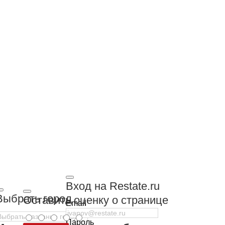
Вход на Restate.ru
Выбрать город
Оставить оценку о странице
Email
Пароль