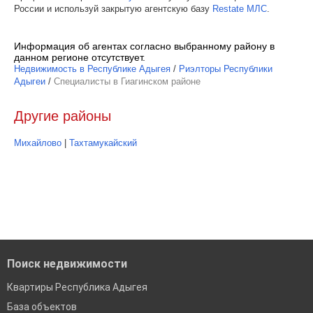
России и используй закрытую агентскую базу
Restate МЛС
.
Информация об агентах согласно выбранному району в
данном регионе отсутствует.
Недвижимость в Республике Адыгея
/
Риэлторы Республики
Адыгеи
/
Специалисты в Гиагинском районе
Другие районы
Михайлово
|
Тахтамукайский
Поиск недвижимости
Квартиры Республика Адыгея
База объектов