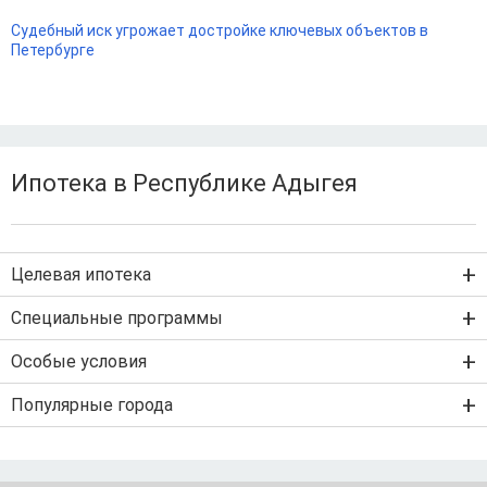
Судебный иск угрожает достройке ключевых объектов в
Петербурге
Ипотека в Республике Адыгея
Целевая ипотека
Ипотека на новостройку
Специальные программы
Ипотека на вторичку
Семейная ипотека
Особые условия
Ипотека на строительство дома
Военная ипотека
Льготная ипотека с господдержкой
Популярные города
IT-ипотека
Рефинансирование ипотеки
Ипотека без первого взноса
Санкт-Петербург
Ипотека самозанятым
Ипотека без подтверждения дохода
Москва