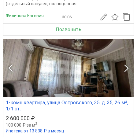
(отдельный санузел, полноценная...
Филичова Евгения
30.06
Позвонить
1
из 10
1-комн квартира, улица Островского, 35, д. 35, 26 м²,
1/1 эт.
2 600 000 ₽
2
100 000 ₽ за м
Ипотека от 13 838 ₽ в месяц