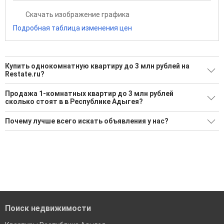
Скачать изображение графика
Подробная таблица изменения цен
Купить однокомнатную квартиру до 3 млн рублей на
Restate.ru?
Ищите, как Купить однокомнатную квартиру до 3 млн
Продажа 1-комнатных квартир до 3 млн рублей
рублей?
сколько стоят в в Республике Адыгея?
14 актуальных и проверенных объявлений
Средняя площадь: 36.2 кв.м.
Почему лучше всего искать объявления у нас?
Воспользуйтесь нашим поиском по новостройкам, для
подбора подходящего вам варианта
Все объявления проверены и проходят строгую
модерацию
'Сохраните результаты поиска и возвращайтесь к нему,
когда это будет нужно'
Удобный поиск, есть подписка на новые объявления
Помогаем с подбором выгодных ипотечных программ в
банках в Республике Адыгея
Поиск недвижимости