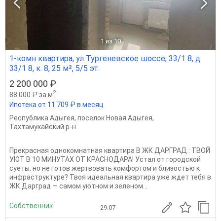
1
из 10
1-комн квартира, ул Тургеневское шоссе, 33/1 8, д.
33/1 8, к. 8, 25 м², 5/5 эт.
2 200 000 ₽
2
88 000 ₽ за м
Ипотека от 11 709 ₽ в месяц
Республика Адыгея
,
поселок Новая Адыгея
,
Тахтамукайский р-н
Прекрасная однокомнатная квартира В ЖК ДАРГРАД : ТВОЙ
УЮТ В 10 МИНУТАХ ОТ КРАСНОДАРА! Устал от городской
суеты, но не готов жертвовать комфортом и близостью к
инфраструктуре? Твоя идеальная квартира уже ждет тебя в
ЖК Дарград — самом уютном и зеленом...
Собственник
29.07