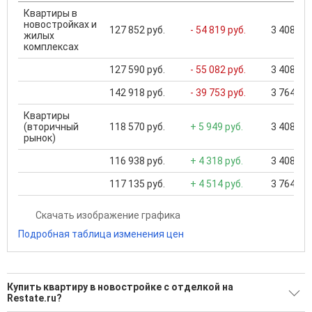
Квартиры в
новостройках и
127 852 руб.
- 54 819 руб.
3 408 950
жилых
комплексах
127 590 руб.
- 55 082 руб.
3 408 950
142 918 руб.
- 39 753 руб.
3 764 880
Квартиры
(вторичный
118 570 руб.
+ 5 949 руб.
3 408 950
рынок)
116 938 руб.
+ 4 318 руб.
3 408 950
117 135 руб.
+ 4 514 руб.
3 764 880
Скачать изображение графика
Подробная таблица изменения цен
Купить квартиру в новостройке с отделкой на
Restate.ru?