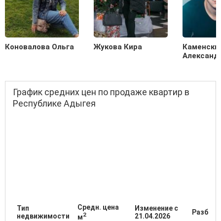
Коновалова Ольга
Жукова Кира
Каменски
Александ
График средних цен по продаже квартир в
Республике Адыгея
Средн. цена
Тип
Изменение с
Разброс
2
недвижимости
21.04.2026
м