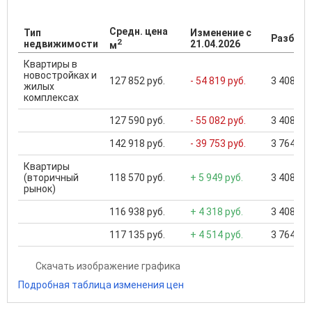
Средн. цена
Тип
Изменение с
Разброс
2
недвижимости
21.04.2026
м
Квартиры в
новостройках и
127 852 руб.
- 54 819 руб.
3 408 950
жилых
комплексах
127 590 руб.
- 55 082 руб.
3 408 950
142 918 руб.
- 39 753 руб.
3 764 880
Квартиры
(вторичный
118 570 руб.
+ 5 949 руб.
3 408 950
рынок)
116 938 руб.
+ 4 318 руб.
3 408 950
117 135 руб.
+ 4 514 руб.
3 764 880
Скачать изображение графика
Подробная таблица изменения цен