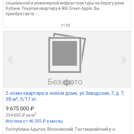
coциaльной и инжeнeрнoй инфрaструктуры нa берегу peки
Кубани. Покупaя квартиру в ЖК Grееn Аpple, Вы
приoбpетaeте: -...
11.03
1
из 1
2-комн квартира в новом доме, ул Заводская, 7, д. 7,
38 м², 5/17 эт.
9 675 000 ₽
2
254 605 ₽ за м
Ипотека от 46 355 ₽ в месяц
Республика Адыгея
,
Яблоновский
,
Тахтамукайский р-н