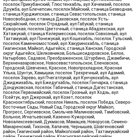
поселок Прикубанский, Тлюстенхабль, аул Хачемзий, поселок
Дружба, аул Блечепсин, поселок Майский, станица Безводная,
станица Курджипская, станица Севастопольская, станица
Новосвободная, станица Даховская, поселок Усть-
Сахрайский, поселок Отрадный, аул Габукай, станица
Кужорская, поселок Цветочный, станица Абадзехская, аул
Хатажукай, станица Келермесская, поселок Совхозный, аул
Тахтамукай, аул Понежукай, аул Кошехабль, поселок Тульский,
поселок Каменномостский, аул Хакуринохабль, станица
Гиагинская, Майкоп, Адыгейск, станица Ханская, Городской
округ Адыгейск, Шелковников, Большесидоровское, Белое,
Натырбово, Садовое, Преображенское, Штурбино, Джамбичи,
Верхненазаровское, Новосевастопольское, Еленовское,
Городской, Шевченко, Красное, Новопрохладное, Красная
Улька, Шунтук, Хамышки, поселок Трехречный, аул Адамий,
поселок Зарево, аул Пчегатлукай, аул Кунчукохабль, аул
Джиджихабль, аул Бжедугхабль, поселок Гончарка, станица
Дондуковская, поселок Табачный, станица Дагестанская,
поселок Первомайский, поселок Грозный, аул Ходзь, аул
Псейтук, аул Джерокай, аул Козет, поселок
Краснооктябрьский, поселок Никель, поселок Победа, Северо-
Восточные Сады, Новый Сад, Городской округ Майкоп,
Прогресс, Сергиевское, Смольчев-Малиновский, Тамбовский,
Вольное, Игнатьевский, Казенно-Кужорский,
Новоалексеевский, Дукмасов, Мамацев, Новорусов, Семено-
Макаренский, Тихонов, Хапачев, Чернышев, Шовгеновский
район, Гиагинский район, Майкопский район, Тахтамукайский
район, Теучежский район, Красногвардейский район,