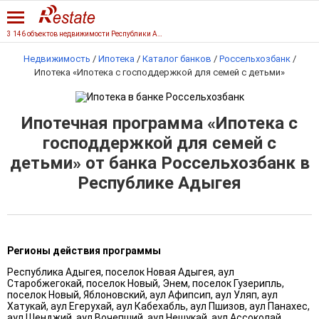
3 146 объектов недвижимости Республики Адыгеи
Недвижимость
/
Ипотека
/
Каталог банков
/
Россельхозбанк
/
Ипотека «Ипотека с господдержкой для семей с детьми»
Ипотечная программа «Ипотека с
господдержкой для семей с
детьми» от банка Россельхозбанк в
Республике Адыгея
Регионы действия программы
Республика Адыгея, поселок Новая Адыгея, аул
Старобжегокай, поселок Новый, Энем, поселок Гузерипль,
поселок Новый, Яблоновский, аул Афипсип, аул Уляп, аул
Хатукай, аул Егерухай, аул Кабехабль, аул Пшизов, аул Панахес,
аул Шенджий, аул Вочепший, аул Нешукай, аул Ассоколай,