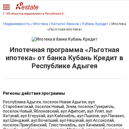
3 148 объектов недвижимости Республики Адыгеи
Недвижимость
/
Ипотека
/
Каталог банков
/
Кубань Кредит
/
Ипотека
«Льготная ипотека»
Ипотечная программа «Льготная
ипотека» от банка Кубань Кредит в
Республике Адыгея
Регионы действия программы
Республика Адыгея, поселок Новая Адыгея, аул
Старобжегокай, поселок Новый, Энем, поселок Гузерипль,
поселок Новый, Яблоновский, аул Афипсип, аул Уляп, аул
Хатукай, аул Егерухай, аул Кабехабль, аул Пшизов, аул Панахес,
аул Шенджий, аул Вочепший, аул Нешукай, аул Ассоколай,
поселок Прикубанский, Тлюстенхабль, аул Хачемзий, поселок