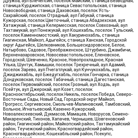
Дружба, аул Блечепсин, поселок Майский, станица Безводная,
станица Курджипская, станица Севастопольская, станица
Новосвободная, станица Даховская, поселок Усть-
Сахрайский, поселок Отрадный, аул Габукай, станица
Кужорская, поселок Цветочный, станица Абадзехская, аул
Хатажукай, станица Келермесская, поселок Совхозный, аул
Тахтамукай, аул Понежукай, аул Кошехабль, поселок Тульский,
поселок Каменномостский, аул Хакуринохабль, станица
Гиагинская, Майкоп, Адыгейск, станица Ханская, Городской
округ Адыгейск, Шелковников, Большесидоровское, Белое,
Натырбово, Садовое, Преображенское, Штурбино, Джамбичи,
Верхненазаровское, Новосевастопольское, Еленовское,
Городской, Шевченко, Красное, Новопрохладное, Красная
Улька, Шунтук, Хамышки, поселок Трехречный, аул Адамий,
поселок Зарево, аул Пчегатлукай, аул Кунчукохабль, аул
Джиджихабль, аул Бжедугхабль, поселок Гончарка, станица
Дондуковская, поселок Табачный, станица Дагестанская,
поселок Первомайский, поселок Грозный, аул Ходзь, аул
Псейтук, аул Джерокай, аул Козет, поселок
Краснооктябрьский, поселок Никель, поселок Победа, Северо-
Восточные Сады, Новый Сад, Городской округ Майкоп,
Прогресс, Сергиевское, Смольчев-Малиновский, Тамбовский,
Вольное, Игнатьевский, Казенно-Кужорский,
Новоалексеевский, Дукмасов, Мамацев, Новорусов, Семено-
Макаренский, Тихонов, Хапачев, Чернышев, Шовгеновский
район, Гиагинский район, Майкопский район, Тахтамукайский
район, Теучежский район, Красногвардейский район,
Красногвардейское, Кошехабльский район, Псекупс,