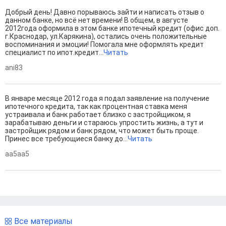
Добрый день! Давно порываюсь зайти и написать отзыв о
данном банке, но всё нет времени! В общем, в августе
2012года оформила в этом банке ипотечный кредит (офис доп.
г.Краснодар, ул.Карякина), остались очень положительные
воспоминания и эмоции! Помогала мне оформлять кредит
специалист по ипот.кредит...
Читать
ani83
В январе месяце 2012 года я подал заявление на получение
ипотечного кредита, так как процентная ставка меня
устраивала и банк работает близко с застройщиком, я
зарабатываю деньги и стараюсь упростить жизнь, а тут и
застройщик рядом и банк рядом, что может быть проще.
Принес все требующиеся банку до...
Читать
aa5aa5
Все материалы