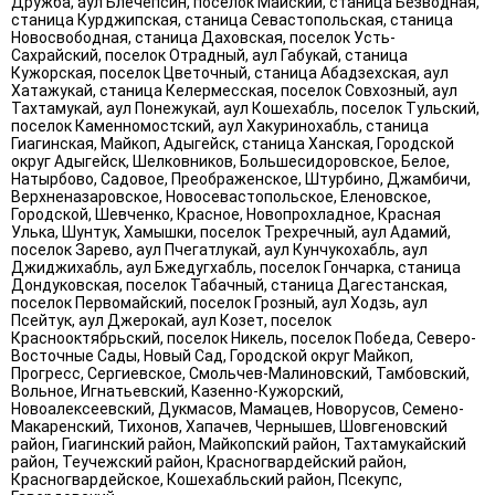
Дружба, аул Блечепсин, поселок Майский, станица Безводная,
станица Курджипская, станица Севастопольская, станица
Новосвободная, станица Даховская, поселок Усть-
Сахрайский, поселок Отрадный, аул Габукай, станица
Кужорская, поселок Цветочный, станица Абадзехская, аул
Хатажукай, станица Келермесская, поселок Совхозный, аул
Тахтамукай, аул Понежукай, аул Кошехабль, поселок Тульский,
поселок Каменномостский, аул Хакуринохабль, станица
Гиагинская, Майкоп, Адыгейск, станица Ханская, Городской
округ Адыгейск, Шелковников, Большесидоровское, Белое,
Натырбово, Садовое, Преображенское, Штурбино, Джамбичи,
Верхненазаровское, Новосевастопольское, Еленовское,
Городской, Шевченко, Красное, Новопрохладное, Красная
Улька, Шунтук, Хамышки, поселок Трехречный, аул Адамий,
поселок Зарево, аул Пчегатлукай, аул Кунчукохабль, аул
Джиджихабль, аул Бжедугхабль, поселок Гончарка, станица
Дондуковская, поселок Табачный, станица Дагестанская,
поселок Первомайский, поселок Грозный, аул Ходзь, аул
Псейтук, аул Джерокай, аул Козет, поселок
Краснооктябрьский, поселок Никель, поселок Победа, Северо-
Восточные Сады, Новый Сад, Городской округ Майкоп,
Прогресс, Сергиевское, Смольчев-Малиновский, Тамбовский,
Вольное, Игнатьевский, Казенно-Кужорский,
Новоалексеевский, Дукмасов, Мамацев, Новорусов, Семено-
Макаренский, Тихонов, Хапачев, Чернышев, Шовгеновский
район, Гиагинский район, Майкопский район, Тахтамукайский
район, Теучежский район, Красногвардейский район,
Красногвардейское, Кошехабльский район, Псекупс,