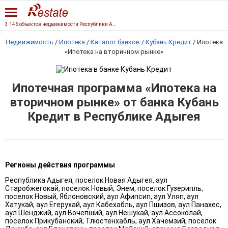
3 146 объектов недвижимости Республики Адыгеи
Недвижимость
/
Ипотека
/
Каталог банков
/
Кубань Кредит
/
Ипотека
«Ипотека на вторичном рынке»
Ипотечная программа «Ипотека на
вторичном рынке» от банка Кубань
Кредит в Республике Адыгея
Регионы действия программы
Республика Адыгея, поселок Новая Адыгея, аул
Старобжегокай, поселок Новый, Энем, поселок Гузерипль,
поселок Новый, Яблоновский, аул Афипсип, аул Уляп, аул
Хатукай, аул Егерухай, аул Кабехабль, аул Пшизов, аул Панахес,
аул Шенджий, аул Вочепший, аул Нешукай, аул Ассоколай,
поселок Прикубанский, Тлюстенхабль, аул Хачемзий, поселок